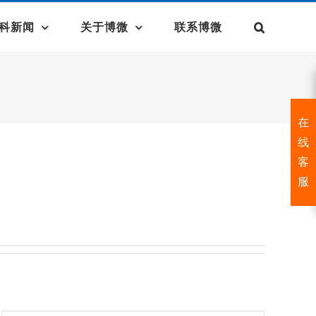
科新闻
关于博微
联系博微
在
线
客
服