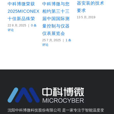
器安装的技术
中科博微荣获
中科博微与您
要求
2025MICONEX
相约第三十三
13 5 月, 2019
8
十佳新品殊荣
届中国国际测
22 8 月, 2025
|
0 条
量控制与仪器
评论
仪表展览会
25 7 月, 2025
|
1 条
评论
沈阳中科博微科技股份有限公司 是一家专注于智能温度变