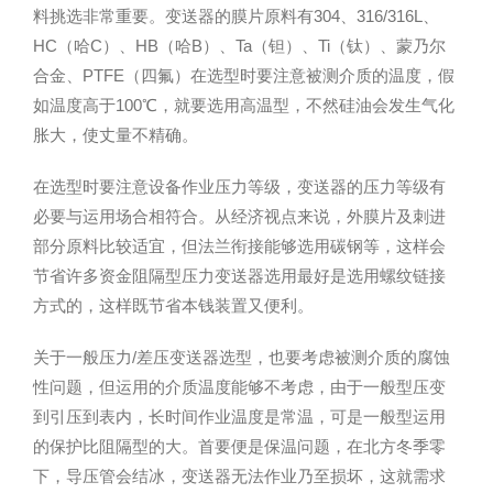
料挑选非常重要。变送器的膜片原料有304、316/316L、
HC（哈C）、HB（哈B）、Ta（钽）、Ti（钛）、蒙乃尔
合金、PTFE（四氟）在选型时要注意被测介质的温度，假
如温度高于100℃，就要选用高温型，不然硅油会发生气化
胀大，使丈量不精确。
在选型时要注意设备作业压力等级，变送器的压力等级有
必要与运用场合相符合。从经济视点来说，外膜片及刺进
部分原料比较适宜，但法兰衔接能够选用碳钢等，这样会
节省许多资金阻隔型压力变送器选用最好是选用螺纹链接
方式的，这样既节省本钱装置又便利。
关于一般压力/差压变送器选型，也要考虑被测介质的腐蚀
性问题，但运用的介质温度能够不考虑，由于一般型压变
到引压到表内，长时间作业温度是常温，可是一般型运用
的保护比阻隔型的大。首要便是保温问题，在北方冬季零
下，导压管会结冰，变送器无法作业乃至损坏，这就需求