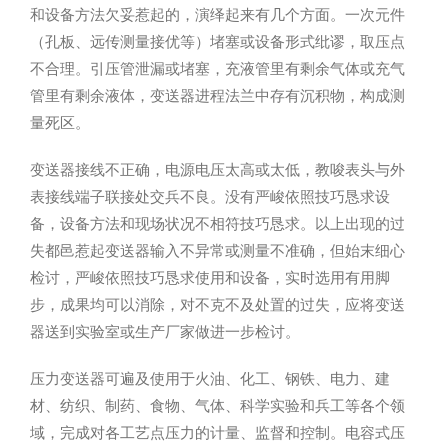
和设备方法欠妥惹起的，演绎起来有几个方面。一次元件
（孔板、远传测量接优等）堵塞或设备形式纰谬，取压点
不合理。引压管泄漏或堵塞，充液管里有剩余气体或充气
管里有剩余液体，变送器进程法兰中存有沉积物，构成测
量死区。
变送器接线不正确，电源电压太高或太低，教唆表头与外
表接线端子联接处交兵不良。没有严峻依照技巧恳求设
备，设备方法和现场状况不相符技巧恳求。以上出现的过
失都邑惹起变送器输入不异常或测量不准确，但始末细心
检讨，严峻依照技巧恳求使用和设备，实时选用有用脚
步，成果均可以消除，对不克不及处置的过失，应将变送
器送到实验室或生产厂家做进一步检讨。
压力变送器可遍及使用于火油、化工、钢铁、电力、建
材、纺织、制药、食物、气体、科学实验和兵工等各个领
域，完成对各工艺点压力的计量、监督和控制。电容式压