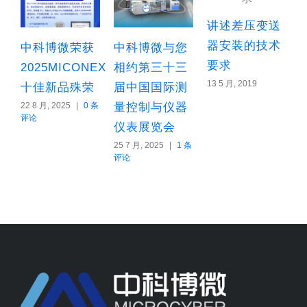
讲述差压变送
器安装的技术
中科博微荣获
中科博微与您
要求
2025MICONEX
相约第三十三
13 5 月, 2019
8
十佳新品殊荣
届中国国际测
22 8 月, 2025
|
0 条
量控制与仪器
评论
仪表展览会
25 7 月, 2025
|
1 条
评论