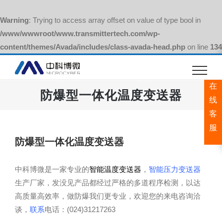
Warning
: Trying to access array offset on value of type bool in
/www/wwwroot/www.transmittertech.com/wp-
content/themes/Avada/includes/class-avada-head.php
on line
134
跳
过
在
内
防爆型一体化温度变送器
容
线
客
服
防爆型一体化温度变送器
中科博微是一家专业的
智能温度变送器
，
智能压力变送器
生产厂家，发没见产品都经过严格的多道程序检测，以达
高质量高效率，做防爆我们更专业，欢迎您的来电咨询洽
谈，
联系
电话：(024)31217263