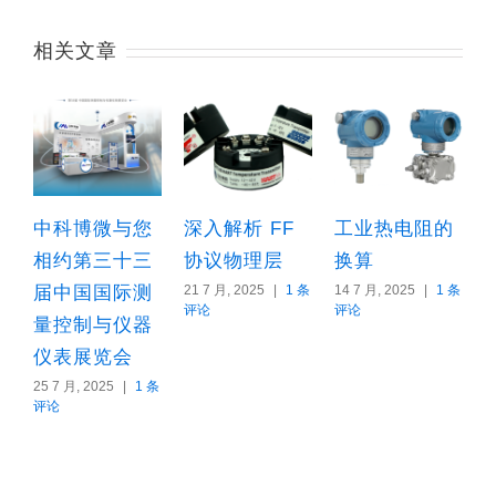
相关文章
中科博微与您
深入解析 FF
工业热电阻的
相约第三十三
协议物理层
换算
届中国国际测
21 7 月, 2025
|
1 条
14 7 月, 2025
|
1 条
评论
评论
量控制与仪器
2
仪表展览会
25 7 月, 2025
|
1 条
评论