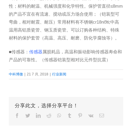
性；材料的耐温、机械强度和化学特性。保护管直径≤8mm
的产品不宜在有流速、搅动或压力场合使用；（铠装型可
弯曲，相对耐震、耐压）常用材料有不锈钢cr18ni9ti;中高
温用高铝质瓷管、钢玉质瓷管。可以订购各种结构、特殊
材料的保护套管（高温、高压、耐磨、防化学腐蚀等）。
■传感器：
传感器
属损耗品，高温和振动影响传感器寿命和
产品的可靠性。（传感器铠装型相对比元件型抗震）
中科博微
|
21 7 月, 2018
|
行业新闻
分享此文，选择分享平台！
Facebook
Twitter
LinkedIn
Reddit
Whatsapp
Tumblr
Pinterest
Vk
Email