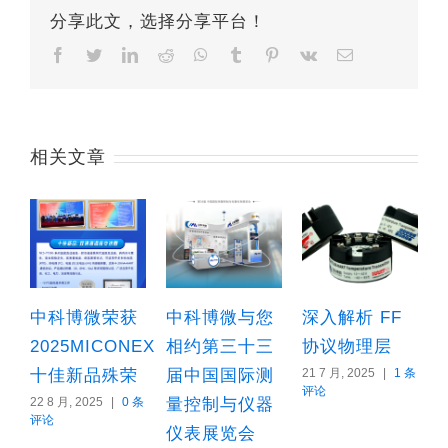
分享此文，选择分享平台！
Facebook
Twitter
LinkedIn
Reddit
Whatsapp
Tumblr
Pinterest
Vk
Email
相关文章
中科博微荣获
中科博微与您
深入解析 FF
2025MICONEX
相约第三十三
协议物理层
十佳新品殊荣
届中国国际测
21 7 月, 2025
|
1 条
1
评论
22 8 月, 2025
|
0 条
量控制与仪器
评论
仪表展览会