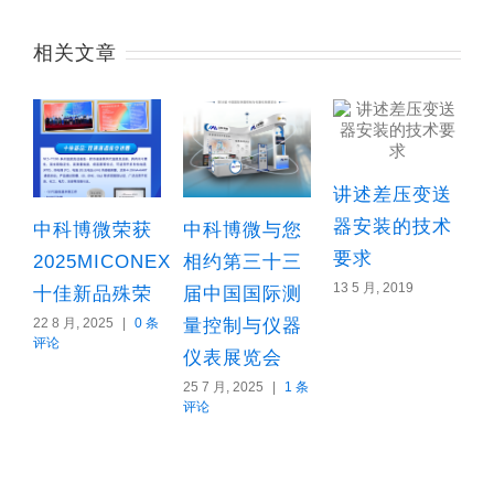
相关文章
讲述差压变送
器安装的技术
中科博微荣获
中科博微与您
要求
2025MICONEX
相约第三十三
13 5 月, 2019
8
十佳新品殊荣
届中国国际测
22 8 月, 2025
|
0 条
量控制与仪器
评论
仪表展览会
25 7 月, 2025
|
1 条
评论