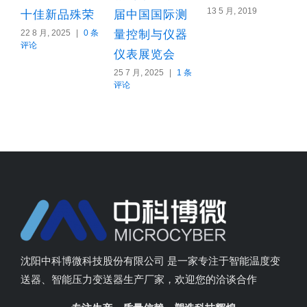
13 5 月, 2019
8
十佳新品殊荣
届中国国际测
22 8 月, 2025
|
0 条
量控制与仪器
评论
仪表展览会
25 7 月, 2025
|
1 条
评论
沈阳中科博微科技股份有限公司 是一家专注于智能温度变
送器、智能压力变送器生产厂家，欢迎您的洽谈合作