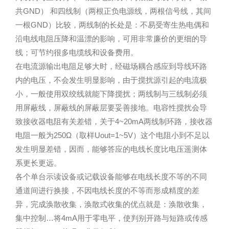
共GND） 和四线制（两根正负电源线，两根信号线，其间
一根GND）比较，两线制的长处是：不易受寄生热电偶和
沿电线电阻压降和温漂的影响，可用非常廉价的更细的导
线；可节约很多电缆线和设备费用。
在电流源输出电阻足够大时，经磁场耦合感应到导线环路
内的电压，不会发生明显影响，由于搅扰源引起的电流极
小，一般使用双绞线就能下降搅扰；两线制与三线制必须
用屏蔽线，屏蔽线的屏蔽层要妥善接地。电容性搅扰会导
致接收器电阻有关差错，关于4~20mA两线制环路，接收器
电阻一般为250Ω（取样Uout=1~5V）这个电阻小到不足以
发生明显差错，因而，能够答应的电线长度比电压遥测体
系更长更远。
各个单台示读设备或记载设备能够在电线长度不等的不同
通道间进行换接，不因电线长度的不等而形成精度的差
异，完成涣散收集，涣散式收集的优点就是：涣散收集，
集中控制…将4mA用于零电平，使判别开路与短路或传感