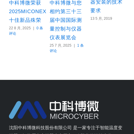
器安装的技术
中科博微荣获
中科博微与您
要求
2025MICONEX
相约第三十三
13 5 月, 2019
8
十佳新品殊荣
届中国国际测
22 8 月, 2025
|
0 条
量控制与仪器
评论
仪表展览会
25 7 月, 2025
|
1 条
评论
沈阳中科博微科技股份有限公司 是一家专注于智能温度变