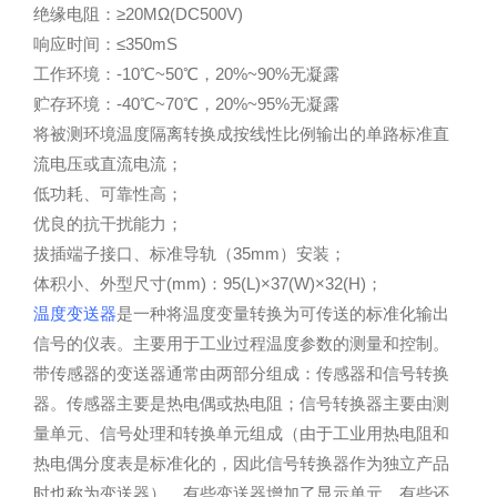
绝缘电阻：≥20MΩ(DC500V)
响应时间：≤350mS
工作环境：-10℃~50℃，20%~90%无凝露
贮存环境：-40℃~70℃，20%~95%无凝露
将被测环境温度隔离转换成按线性比例输出的单路标准直
流电压或直流电流；
低功耗、可靠性高；
优良的抗干扰能力；
拔插端子接口、标准导轨（35mm）安装；
体积小、外型尺寸(mm)：95(L)×37(W)×32(H)；
温度变送器
是一种将温度变量转换为可传送的标准化输出
信号的仪表。主要用于工业过程温度参数的测量和控制。
带传感器的变送器通常由两部分组成：传感器和信号转换
器。传感器主要是热电偶或热电阻；信号转换器主要由测
量单元、信号处理和转换单元组成（由于工业用热电阻和
热电偶分度表是标准化的，因此信号转换器作为独立产品
时也称为变送器），有些变送器增加了显示单元，有些还