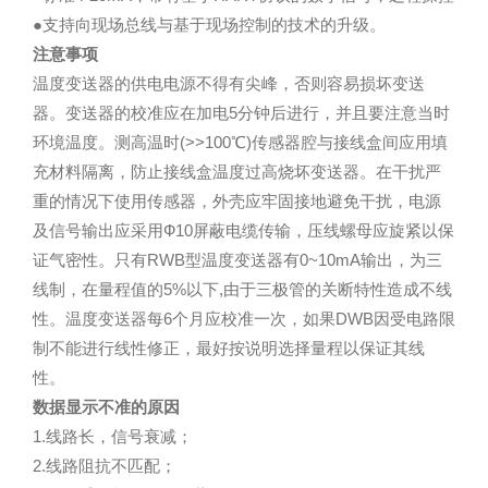
●支持向现场总线与基于现场控制的技术的升级。
注意事项
温度变送器的供电电源不得有尖峰，否则容易损坏变送
器。变送器的校准应在加电5分钟后进行，并且要注意当时
环境温度。测高温时(>>100℃)传感器腔与接线盒间应用填
充材料隔离，防止接线盒温度过高烧坏变送器。在干扰严
重的情况下使用传感器，外壳应牢固接地避免干扰，电源
及信号输出应采用Ф10屏蔽电缆传输，压线螺母应旋紧以保
证气密性。只有RWB型温度变送器有0~10mA输出，为三
线制，在量程值的5%以下,由于三极管的关断特性造成不线
性。温度变送器每6个月应校准一次，如果DWB因受电路限
制不能进行线性修正，最好按说明选择量程以保证其线
性。
数据显示不准的原因
1.线路长，信号衰减；
2.线路阻抗不匹配；