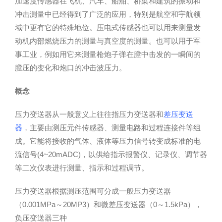
加速度传感器在飞机、汽车、船舶、桥梁和建筑的振动和
冲击测量中已经得到了广泛的应用，特别是航空和宇航领
域中更有它的特殊地位。压电式传感器也可以用来测量发
动机内部燃烧压力的测量与真空度的测量。也可以用于军
事工业，例如用它来测量枪炮子弹在膛中击发的一瞬间的
膛压的变化和炮口的冲击波压力。
概念
压力变送器从一般意义上往往指压力变送器和
差压变送
器
，主要由测压元件传感器、测量电路和过程连接件等组
成。它能将接收的气体、液体等压力信号转变成标准的电
流信号(4~20mADC)，以供给指示报警仪、记录仪、调节器
等二次仪表进行测量、指示和过程调节。
压力变送器根据测压范围可分成一般压力变送器
（0.001MPa～20MP3）和微差压变送器（0～1.5kPa），
负压变送器三种