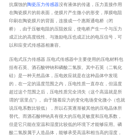
抗腐蚀的
陶瓷压力传感器
没有液体的传递，压力直接作用
在陶瓷膜片的前表面，使膜片产生微小的形变，厚膜电阻
印刷在陶瓷膜片的背面，连接成一个惠斯通电桥（闭
桥），由于压敏电阻的压阻效应，使电桥产生一个与压力
成正比的高度线性、与激励电压也成正比的电压信号，可
以和应变式传感器相兼容。
压电式压力传感器 压电式传感器中主要使用的压电材料包
括有石英、酒石酸钾钠和磷酸二氢胺。其中石英（二氧化
硅）是一种天然晶体，压电效应就是在这种晶体中发现
的，在一定的温度范围之内，压电性质一直存在，但温度
超过这个范围之后，压电性质完全消失（这个高温就是所
谓的“居里点”）。由于随着应力的变化电场变化微小（也就
说压电系数比较低），所以石英逐渐被其他的压电晶体所
替代。而酒石酸钾钠具有很大的压电灵敏度和压电系数，
但是它只能在室温和湿度比较低的环境下才能够应用。磷
酸二氢胺属于人造晶体，能够承受高温和相当高的湿度，