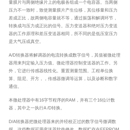
量膜片与两侧绝缘片上的电极各组成一个电容器。当两侧
压力不一致时，致使测量膜片产生位移，其位移量和压力
差成正比，故两侧电容量就不等，通过振荡和解调环节，
转换成与压力成正比的信号。压力变送器和绝对压力变送
器的工作原理和差压变送器相同，所不同的是低压室压力
是大气压或真空。
A/D转换器将解调器的电流转换成数字信号，其值被微处理
器用来判定输入压力值。微处理器控制变送器的工作。另
外，它进行传感器线性化。重置测量范围。工程单位换
算、阻尼、开方，，传感器微调等运算，以及诊断和数字
通信。
本微处理器中有16字节程序的RAM，并有三个16位计数
器，其中之一执行A /D转换。
D/A转换器把微处理器来的并经校正过的数字信号微调数
据，这些数据可用变送器软件修改。数据贮存在EEPROM