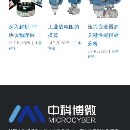
 FF
工业热电阻的
压力变送器的
HART-IP的
理层
换算
关键性能指标
议简介
25
|
1 条
14 7 月, 2025
|
1 条
分析
18 8 月, 2025
|
0
评论
评论
3 7 月, 2025
|
0 条
评论