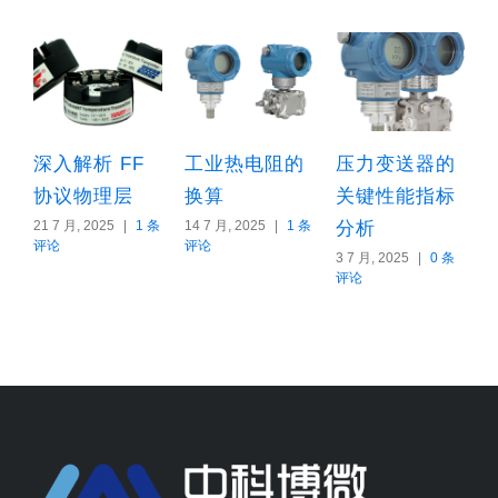
深入解析 FF
工业热电阻的
压力变送器的
协议物理层
换算
关键性能指标
21 7 月, 2025
|
1 条
14 7 月, 2025
|
1 条
分析
1
评论
评论
3 7 月, 2025
|
0 条
评论