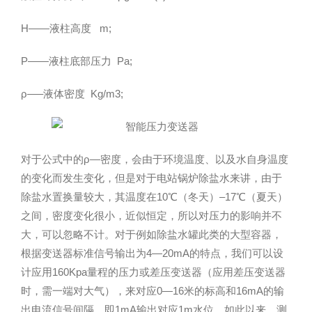
H——液柱高度 m;
P——液柱底部压力 Pa;
ρ—–液体密度 Kg/m3;
对于公式中的ρ—密度，会由于环境温度、以及水自身温度
的变化而发生变化，但是对于电站锅炉除盐水来讲，由于
除盐水置换量较大，其温度在10℃（冬天）–17℃（夏天）
之间，密度变化很小，近似恒定，所以对压力的影响并不
大，可以忽略不计。对于例如除盐水罐此类的大型容器，
根据变送器标准信号输出为4—20mA的特点，我们可以设
计应用160Kpa量程的压力或差压变送器（应用差压变送器
时，需一端对大气），来对应0—16米的标高和16mA的输
出电流信号间隔，即1mA输出对应1m水位。如此以来，测