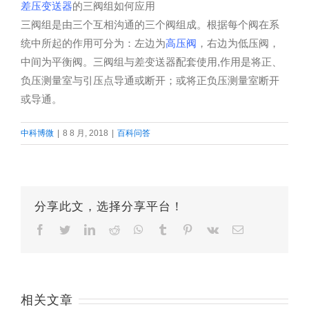
差压变送器
的三阀组如何应用
三阀组是由三个互相沟通的三个阀组成。根据每个阀在系
统中所起的作用可分为：左边为
高压阀
，右边为低压阀，
中间为平衡阀。三阀组与差变送器配套使用,作用是将正、
负压测量室与引压点导通或断开；或将正负压测量室断开
或导通。
中科博微
|
8 8 月, 2018
|
百科问答
分享此文，选择分享平台！
Facebook
Twitter
LinkedIn
Reddit
Whatsapp
Tumblr
Pinterest
Vk
Email
相关文章