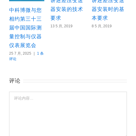
讲述差压变送
讲述差压变送
器安装的技术
器安装时的基
中科博微与您
要求
本要求
相约第三十三
13 5 月, 2019
8 5 月, 2019
届中国国际测
量控制与仪器
2
仪表展览会
25 7 月, 2025
|
1 条
评论
评论
评
论